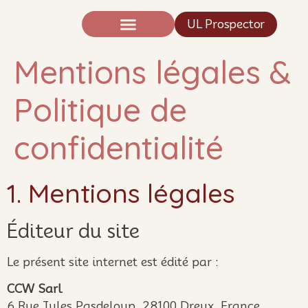
UL Prospector
Expertise And Science
News TIC®
Mentions légales &
Politique de
confidentialité
1. Mentions légales
Éditeur du site
Le présent site internet est édité par :
CCW Sarl
6 Rue Jules Pasdeloup, 28100 Dreux, France